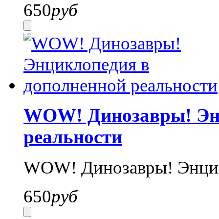
650
руб
WOW! Динозавры! Энц
реальности
WOW! Динозавры! Энцик
650
руб