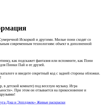
формация
, Сумеречной Искоркой и другими. Милые пони сходят со
альным современным технологиям: объект в дополненной
тинку, как подскажет фантазия или вспомните, как Пони
для Пинки Пай и ее друзей.
 каталоге и введите секретный код с задней стороны обложки.
!
 в детской комнате) под веселую музыку. Игра
ности». При этом он отзывается на прикосновение и
друзьями!
дуга Дэш и Эпплджек» Живые раскраски