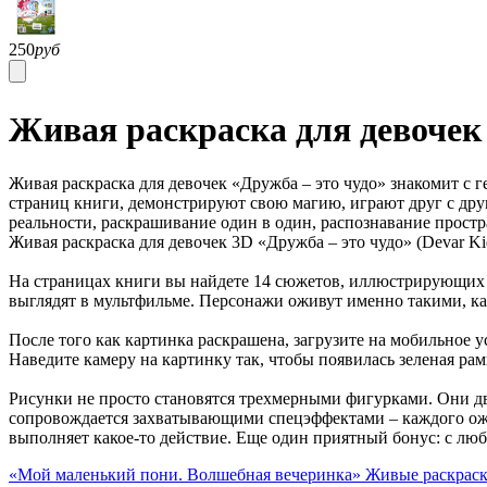
250
руб
Живая раскраска для девочек
Живая раскраска для девочек «Дружба – это чудо» знакомит с 
страниц книги, демонстрируют свою магию, играют друг с дру
реальности, раскрашивание один в один, распознавание прост
Живая раскраска для девочек 3D «Дружба – это чудо» (Devar Ki
На страницах книги вы найдете 14 сюжетов, иллюстрирующих 
выглядят в мультфильме. Персонажи оживут именно такими, ка
После того как картинка раскрашена, загрузите на мобильное 
Наведите камеру на картинку так, чтобы появилась зеленая ра
Рисунки не просто становятся трехмерными фигурками. Они дв
сопровождается захватывающими спецэффектами – каждого ожив
выполняет какое-то действие. Еще один приятный бонус: с лю
«Мой маленький пони. Волшебная вечеринка» Живые раскрас