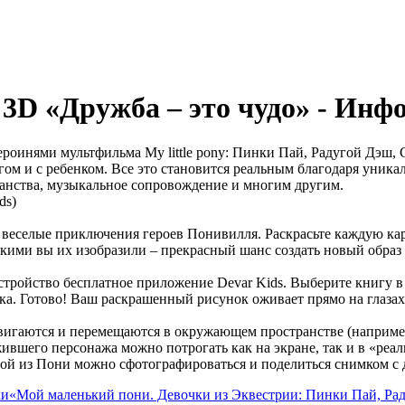
 3D «Дружба – это чудо» - Ин
героинями мультфильма My little pony: Пинки Пай, Радугой Дэш
гом и с ребенком. Все это становится реальным благодаря уник
ранства, музыкальное сопровождение и многим другим.
ds)
веселые приключения героев Понивилля. Раскрасьте каждую кар
кими вы их изобразили – прекрасный шанс создать новый образ 
устройство бесплатное приложение Devar Kids. Выберите книгу в
мка. Готово! Ваш раскрашенный рисунок оживает прямо на глазах
игаются и перемещаются в окружающем пространстве (например,
шего персонажа можно потрогать как на экране, так и в «реаль
бой из Пони можно сфотографироваться и поделиться снимком с 
ки
«Мой маленький пони. Девочки из Эквестрии: Пинки Пай, Ра