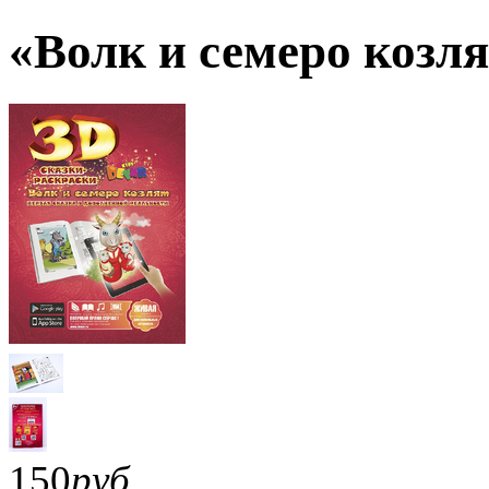
«Волк и семеро козл
150
руб