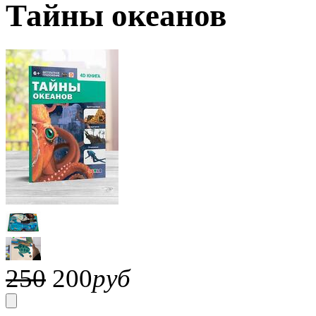
Тайны океанов
250
200
руб