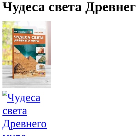
Чудеса света Древне