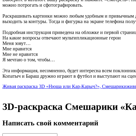
можно потрогать и сфотографировать.
Раскрашивать картинки можно любым удобным и привычным для 
выходить за контуры. Тогда и фигурка на экране телефона полу
Подробная инструкция приведена на обложке и первой странице
На какие вопросы отвечают мультипликационные герои
Меня зовут…
Мне нравится
Мне не нравится
Я мечтаю о том, чтобы…
Эта информация, несомненно, будет интересна всем поклонник
Копатыч и Бараш дружно играют в футбол и выступают на сцен
Живая раскраска 3D «Нюша или Кар-Карыч?», Смешарики
жив
3D-раскраска Смешарики «Ка
Написать свой комментарий