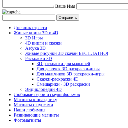
Ваше Имя
Дневник страсти
Живые книги 3D и 4D
3D Игры
4D книги и сказки
Азбука 3D
Живые рисунки 3D скачай БЕСПЛАТНО!
Раскраски 3D
3D раскраски для малышей
Для девочек 3D раскраски-игры
Для мальчиков 3D раскраски-игры
Сказки-раскраски 4D
Смешарики - 3D раскраски
Энциклопедии 4D
Любимые герои из мультфильмов
Магниты к празднику
Магниты с пупсами
Наши любимцы
Развивающие магниты
Фотомагниты