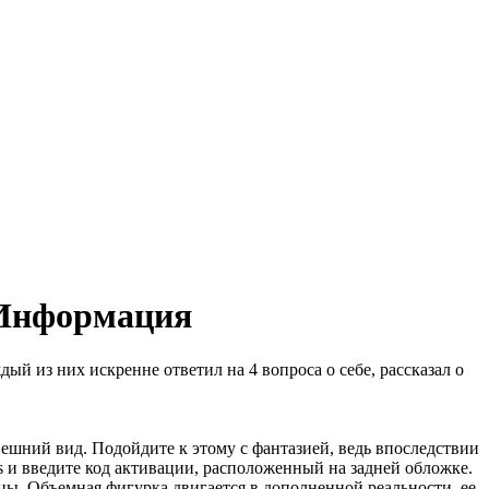
 Информация
й из них искренне ответил на 4 вопроса о себе, рассказал о
нешний вид. Подойдите к этому с фантазией, ведь впоследствии
s и введите код активации, расположенный на задней обложке.
ицы. Объемная фигурка двигается в дополненной реальности, ее