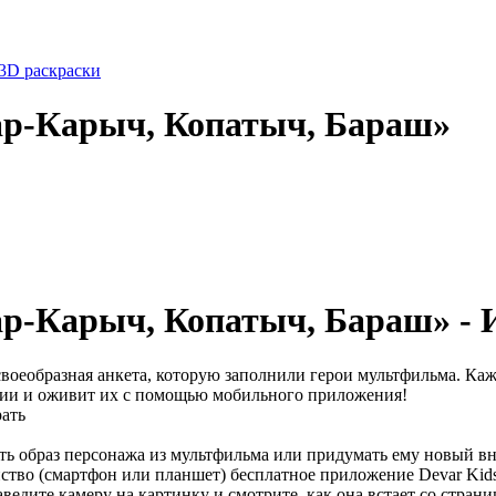
3D раскраски
ар-Карыч, Копатыч, Бараш»
р-Карыч, Копатыч, Бараш» -
оеобразная анкета, которую заполнили герои мультфильма. Кажды
ции и оживит их с помощью мобильного приложения!
рать
ать образ персонажа из мультфильма или придумать ему новый в
йство (смартфон или планшет) бесплатное приложение Devar Kid
ведите камеру на картинку и смотрите, как она встает со стран