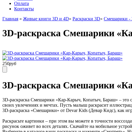
Оплата
Контакты
Главная
»
Живые книги 3D и 4D
»
Раскраски 3D
»
Смешарики - 
3D-раскраска Смешарики «К
250
руб
3D-раскраска Смешарики «Ка
3D-раскраска Смешарики «Кар-Карыч, Копатыч, Бараш» – это св
своих увлечениях и мечтах. Пусть малыш раскрасит иллюстра
3D-раскраска «Смешарики» от Devar Kids (Девар Кидс), как иг
Раскрасьте картинки – при этом вы можете в точности воссозд
рисунок оживет во всех деталях. Скачайте на мобильное устро
Выберите в каталоге вашу раскраску и нажмите «Смотреть». На