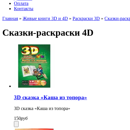
Оплата
Контакты
Главная
»
Живые книги 3D и 4D
»
Раскраски 3D
»
Сказки-раск
Сказки-раскраски 4D
3D cказка «Каша из топора»
3D cказка «Каша из топора»
150
руб