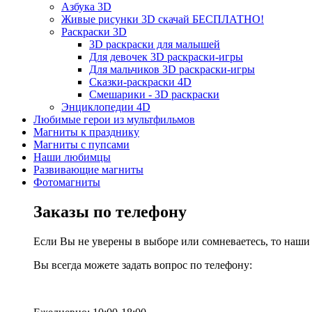
Азбука 3D
Живые рисунки 3D скачай БЕСПЛАТНО!
Раскраски 3D
3D раскраски для малышей
Для девочек 3D раскраски-игры
Для мальчиков 3D раскраски-игры
Сказки-раскраски 4D
Смешарики - 3D раскраски
Энциклопедии 4D
Любимые герои из мультфильмов
Магниты к празднику
Магниты с пупсами
Наши любимцы
Развивающие магниты
Фотомагниты
Заказы по телефону
Если Вы не уверены в выборе или сомневаетесь, то наш
Вы всегда можете задать вопрос по телефону: