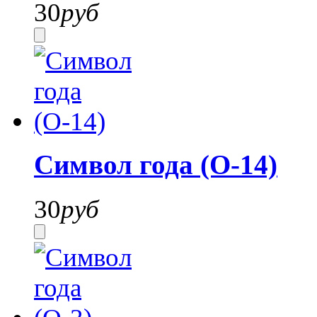
30
руб
Символ года (О-14)
30
руб