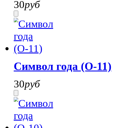
30
руб
Символ года (О-11)
30
руб