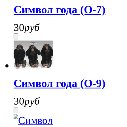
Символ года (О-7)
30
руб
Символ года (О-9)
30
руб